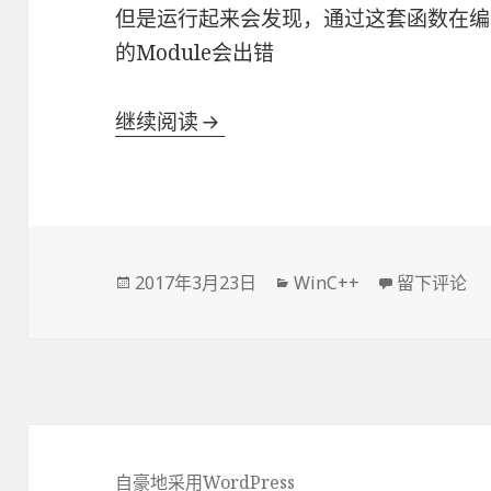
但是运行起来会发现，通过这套函数在编
的Module会出错
继续阅读
关于列举进程Module的那点小
发
2017年3月23日
分
WinC++
于关于列举进
留下评论
布
类
于
自豪地采用WordPress