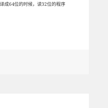
译成64位的时候，读32位的程序
事儿
程Module的那点小事儿