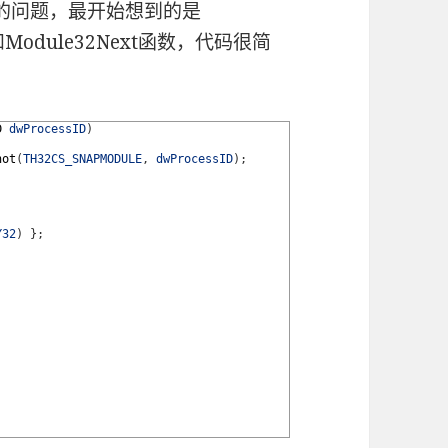
见的问题，最开始想到的是
st和Module32Next函数，代码很简
D 
dwProcessID
)
hot
(
TH32CS_SNAPMODULE
,
dwProcessID
)
;
Y32
)
}
;
;