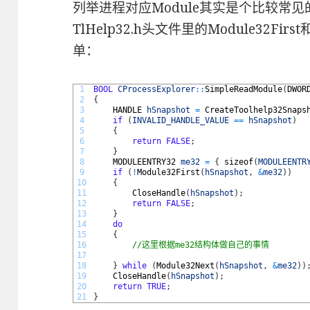
列举进程对应Module其实是个比较常
TlHelp32.h头文件里的Module32Fir
单：
1
BOOL
CProcessExplorer
::
SimpleReadModule
(
DWOR
2
{
3
HANDLE 
hSnapshot
=
CreateToolhelp32Snaps
4
if
(
INVALID_HANDLE_VALUE
==
hSnapshot
)
5
{
6
return
FALSE
;
7
}
8
MODULEENTRY32 
me32
=
{
sizeof
(
MODULEENTR
9
if
(
!
Module32First
(
hSnapshot
,
&
me32
)
)
10
{
11
CloseHandle
(
hSnapshot
)
;
12
return
FALSE
;
13
}
14
do
15
{
16
//这里根据me32结构体做自己的事情
17
18
}
while
(
Module32Next
(
hSnapshot
,
&
me32
)
)
19
CloseHandle
(
hSnapshot
)
;
20
return
TRUE
;
21
}