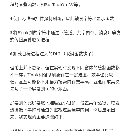
程的某些函数，如ExtTextOutW等；
4.使目标进程控件强制刷新，以此触发字符串显示函数
5.将Hook到的字符串通过（管道、共享内存、消息）等方
式传回屏幕取词进程
6.卸载目标进程注入的DLL（取消函数钩子）
理论上并不复杂，但在实现时发现不同窗体的绘制函数都
不一样，Hook和强制刷新存在一定难度，效率也比较
低，甚至可能都不如暴力搜索内存效率高，就退而求其次
先写了一个屏幕划词的小东西。
屏幕划词比屏幕取词难度就小很多，设置某个热键，触发
热键按下事件时通过剪贴板过度选中的词，然后显示出
来，我实现的主要步骤如下：
1.通过SetWindowsHookEx函数下全局低级键盘钩子