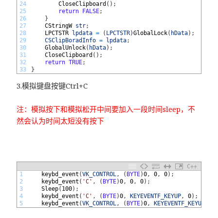
24
CloseClipboard
(
)
;
25
return
FALSE
;
26
}
27
CStringW 
str
;
28
LPCTSTR 
lpdata
=
(
LPCTSTR
)
GlobalLock
(
hData
)
;
29
CSClipBoradInfo
=
lpdata
;
30
GlobalUnlock
(
hData
)
;
31
CloseClipboard
(
)
;
32
return
TRUE
;
33
}
3.模拟键盘按键Ctrl+C
注：模拟按下和模拟松开中间要加入一段时间sleep，不
然会认为时间太短没有按下
C++
1
keybd_event
(
VK_CONTROL
,
(
BYTE
)
0
,
0
,
0
)
;
2
keybd_event
(
'C'
,
(
BYTE
)
0
,
0
,
0
)
;
3
Sleep
(
100
)
;
4
keybd_event
(
'C'
,
(
BYTE
)
0
,
KEYEVENTF_KEYUP
,
0
)
;
5
keybd_event
(
VK_CONTROL
,
(
BYTE
)
0
,
KEYEVENTF_KEYUP
,
0