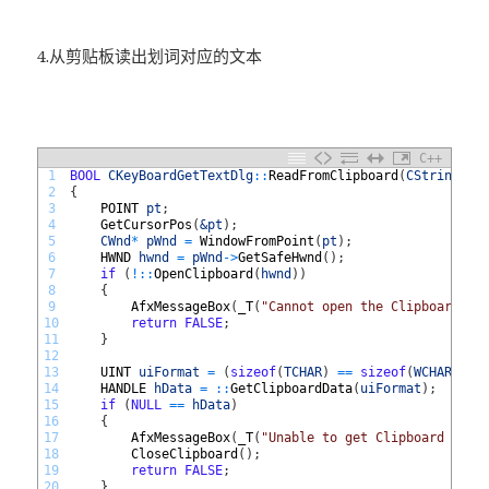
4.从剪贴板读出划词对应的文本
C++
1
BOOL
CKeyBoardGetTextDlg
::
ReadFromClipboard
(
CString
&
2
{
3
POINT 
pt
;
4
GetCursorPos
(
&pt
)
;
5
CWnd
*
pWnd
=
WindowFromPoint
(
pt
)
;
6
HWND 
hwnd
=
pWnd
->
GetSafeHwnd
(
)
;
7
if
(
!
::
OpenClipboard
(
hwnd
)
)
8
{
9
AfxMessageBox
(
_T
(
"Cannot open the Clipboard!"
)
10
return
FALSE
;
11
}
12
13
UINT 
uiFormat
=
(
sizeof
(
TCHAR
)
==
sizeof
(
WCHAR
)
?
14
HANDLE 
hData
=
::
GetClipboardData
(
uiFormat
)
;
15
if
(
NULL
==
hData
)
16
{
17
AfxMessageBox
(
_T
(
"Unable to get Clipboard data
18
CloseClipboard
(
)
;
19
return
FALSE
;
20
}