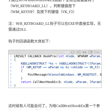
（WH_KEYBOARD_LL），判断键盘按下
（WM_KEYUP）及按下的键值（VK_F2）
注：WH_KEYBOARD_LL钩子可以在EXE中直接实现，无
需通过DLL
钩子的回调函数大体如下：
C++
1
LRESULT 
CALLBACK 
HookProc
(
int
nCode
,
WPARAM 
wParam
,
LPA
2
{
3
KBDLLHOOKSTRUCT
*
ks
=
(
KBDLLHOOKSTRUCT
*
)
lParam
;
4
if
(
WM_KEYUP
==
wParam
&&
ks
->
vkCode
==
VK_F2
)
5
{
6
PostMessage
(
hConsoleWindows
,
WM_READTEXT
,
0
,
0
)
7
}
8
return
CallNextHookEx
(
0
,
nCode
,
wParam
,
lParam
)
;
9
}
这时候有人可能会问了，为啥CallNextHookEx第一个参