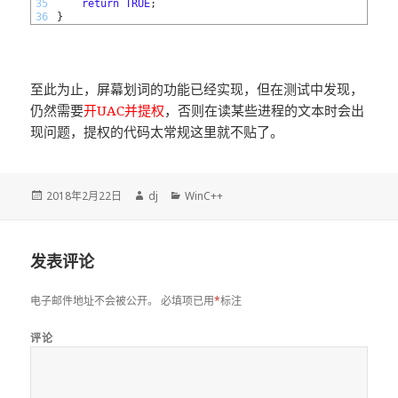
35
return
TRUE
;
36
}
至此为止，屏幕划词的功能已经实现，但在测试中发现，
仍然需要
开UAC并提权
，否则在读某些进程的文本时会出
现问题，提权的代码太常规这里就不贴了。
发
2018年2月22日
作
dj
分
WinC++
布
者
类
于
发表评论
电子邮件地址不会被公开。
必填项已用
*
标注
评论