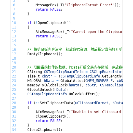
5
{
6
MessageBox
(
_T
(
"ClipboardFormat Error!"
)
)
;
7
return
FALSE
;
8
}
9
10
if
(
!
OpenClipboard
(
)
)
11
{
12
AfxMessageBox
(
_T
(
"Cannot open the Clipboard!"
)
13
return
FALSE
;
14
}
15
16
// 将剪贴板内容清空，释放数据资源，然后指定当前打开剪贴板
17
EmptyClipboard
(
)
;
18
19
20
// 取回当前控件的数据，hData开辟全局内存区域，存放数据
21
CString 
CSTempClipBoardInfo
=
CSClipBoardInfo
;
22
size_t 
cbStr
=
(
CSTempClipBoardInfo
.
GetLength
(
)
+
23
HGLOBAL 
hData
=
GlobalAlloc
(
GMEM_MOVEABLE
,
cbStr
)
;
24
memcpy_s
(
GlobalLock
(
hData
)
,
cbStr
,
CSTempClipBoard
25
GlobalUnlock
(
hData
)
;
26
CSTempClipBoardInfo
.
UnlockBuffer
(
)
;
27
28
if
(
::
SetClipboardData
(
uClipboardFormat
,
hData
)
==
29
{
30
AfxMessageBox
(
_T
(
"Unable to set Clipboard data
31
CloseClipboard
(
)
;
32
return
FALSE
;
33
}
34
CloseClipboard
(
)
;