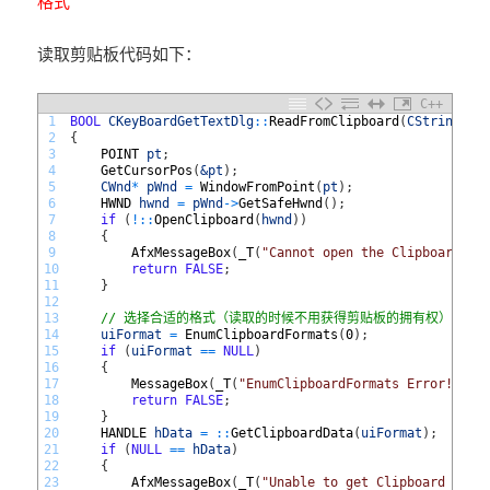
格式
读取剪贴板代码如下：
C++
1
BOOL
CKeyBoardGetTextDlg
::
ReadFromClipboard
(
CString
&
2
{
3
POINT 
pt
;
4
GetCursorPos
(
&pt
)
;
5
CWnd
*
pWnd
=
WindowFromPoint
(
pt
)
;
6
HWND 
hwnd
=
pWnd
->
GetSafeHwnd
(
)
;
7
if
(
!
::
OpenClipboard
(
hwnd
)
)
8
{
9
AfxMessageBox
(
_T
(
"Cannot open the Clipboard!"
)
10
return
FALSE
;
11
}
12
13
// 选择合适的格式（读取的时候不用获得剪贴板的拥有权）
14
uiFormat
=
EnumClipboardFormats
(
0
)
;
15
if
(
uiFormat
==
NULL
)
16
{
17
MessageBox
(
_T
(
"EnumClipboardFormats Error!"
)
)
;
18
return
FALSE
;
19
}
20
HANDLE 
hData
=
::
GetClipboardData
(
uiFormat
)
;
21
if
(
NULL
==
hData
)
22
{
23
AfxMessageBox
(
_T
(
"Unable to get Clipboard data