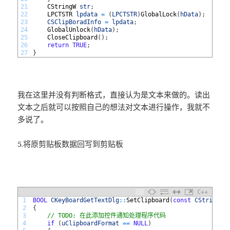
21
CStringW 
str
;
22
LPCTSTR 
lpdata
=
(
LPCTSTR
)
GlobalLock
(
hData
)
;
23
CSClipBoradInfo
=
lpdata
;
24
GlobalUnlock
(
hData
)
;
25
CloseClipboard
(
)
;
26
return
TRUE
;
27
}
我在这里并没有判断格式，直接认为是文本来做的。读出
文本之后就可以按照自己的想法对文本进行操作，我就不
多说了。
5.将原剪贴板数据回写到剪贴板
C++
1
BOOL
CKeyBoardGetTextDlg
::
SetClipboard
(
const
CString
&
2
{
3
// TODO: 在此添加控件通知处理程序代码
4
if
(
uClipboardFormat
==
NULL
)