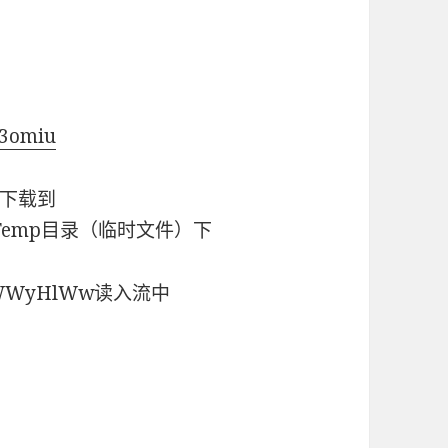
33omiu
，下载到
S~1\Temp目录（临时文件）下
WyHlWw读入流中